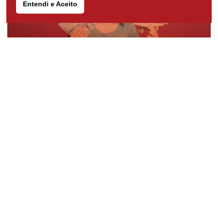
Entendi e Aceito
Dicas de viagem
7 dicas de planejamento financeiro para
viajar
Está querendo viajar, mas a grana está curta? Então
confira este artigo com sete dicas incríveis de
planejamento financeiro para viajar!