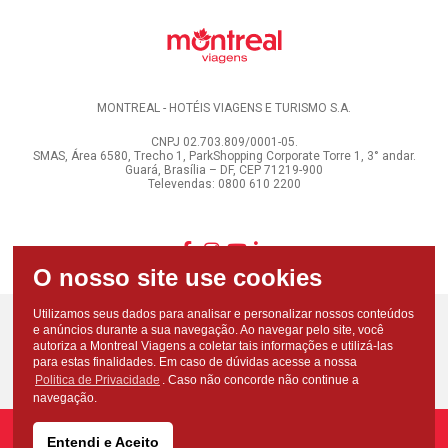
MONTREAL - HOTÉIS VIAGENS E TURISMO S.A.
CNPJ 02.703.809/0001-05.
SMAS, Área 6580, Trecho 1, ParkShopping Corporate Torre 1, 3° andar.
Guará, Brasília – DF, CEP 71219-900
Televendas: 0800 610 2200
Utilizamos seus dados para analisar e personalizar nossos conteúdos
e anúncios durante a sua navegação. Ao navegar pelo site, você
autoriza a Montreal Viagens a coletar tais informações e utilizá-las
para estas finalidades. Em caso de dúvidas acesse a nossa
Politica de Privacidade
. Caso não concorde não continue a
navegação.
Entendi e Aceito
Copyright - Todos os direitos reservados - Montreal Viagens - 2026