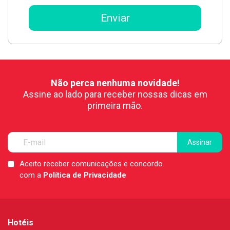
Não perca nenhuma novidade!
Assine ao lado para receber nossas dicas em
primeira mão.
Aceito receber comunicações e concordo
LGPD
com a
Política de Privacidade
*
Hotéis