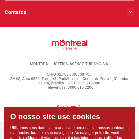
Contatos
MONTREAL - HOTÉIS VIAGENS E TURISMO S.A.
CNPJ 02.703.809/0001-05.
SMAS, Área 6580, Trecho 1, ParkShopping Corporate Torre 1, 3° andar.
Guará, Brasília – DF, CEP 71219-900
Televendas: 0800 610 2200
Utilizamos seus dados para analisar e personalizar nossos conteúdos
e anúncios durante a sua navegação. Ao navegar pelo site, você
autoriza a Montreal Viagens a coletar tais informações e utilizá-las