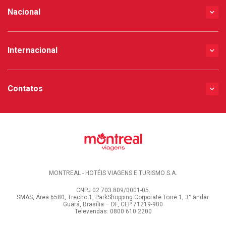
Nacional
Internacional
Contatos
MONTREAL - HOTÉIS VIAGENS E TURISMO S.A.
CNPJ 02.703.809/0001-05.
SMAS, Área 6580, Trecho 1, ParkShopping Corporate Torre 1, 3° andar.
Guará, Brasília – DF, CEP 71219-900
Televendas: 0800 610 2200