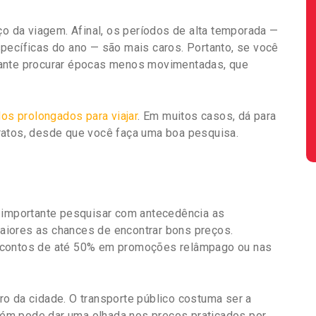
ço da viagem. Afinal, os períodos de alta temporada —
pecíficas do ano — são mais caros. Portanto, se você
sante procurar épocas menos movimentadas, que
dos prolongados para viajar
. Em muitos casos, dá para
ratos, desde que você faça uma boa pesquisa.
é importante pesquisar com antecedência as
aiores as chances de encontrar bons preços.
scontos de até 50% em promoções relâmpago ou nas
o da cidade. O transporte público costuma ser a
ém pode dar uma olhada nos preços praticados por