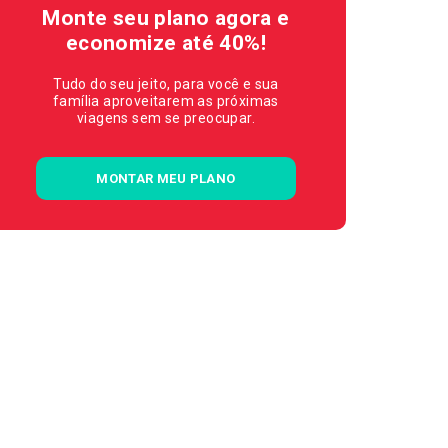
Monte seu plano agora e
economize até 40%!
Tudo do seu jeito, para você e sua
família aproveitarem as próximas
viagens sem se preocupar.
MONTAR MEU PLANO