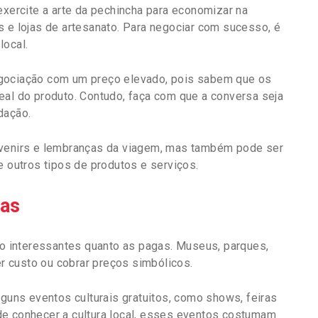
 exercite a arte da pechincha para economizar na
s e lojas de artesanato. Para negociar com sucesso, é
local.
egociação com um preço elevado, pois sabem que os
eal do produto. Contudo, faça com que a conversa seja
dação.
uvenirs e lembranças da viagem, mas também pode ser
e outros tipos de produtos e serviços.
tas
tão interessantes quanto as pagas. Museus, parques,
ter custo ou cobrar preços simbólicos.
guns eventos culturais gratuitos, como shows, feiras
de conhecer a cultura local, esses eventos costumam