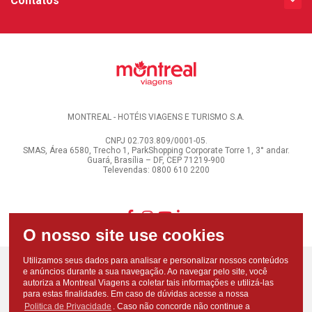
Contatos
MONTREAL - HOTÉIS VIAGENS E TURISMO S.A.
CNPJ 02.703.809/0001-05.
SMAS, Área 6580, Trecho 1, ParkShopping Corporate Torre 1, 3° andar.
Guará, Brasília – DF, CEP 71219-900
Televendas: 0800 610 2200
Utilizamos seus dados para analisar e personalizar nossos conteúdos
e anúncios durante a sua navegação. Ao navegar pelo site, você
autoriza a Montreal Viagens a coletar tais informações e utilizá-las
para estas finalidades. Em caso de dúvidas acesse a nossa
Politica de Privacidade
. Caso não concorde não continue a