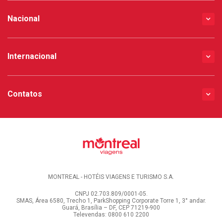
Nacional
Internacional
Contatos
MONTREAL - HOTÉIS VIAGENS E TURISMO S.A.
CNPJ 02.703.809/0001-05.
SMAS, Área 6580, Trecho 1, ParkShopping Corporate Torre 1, 3° andar.
Guará, Brasília – DF, CEP 71219-900
Televendas: 0800 610 2200