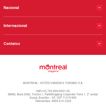
Nacional
Internacional
Contatos
MONTREAL - HOTÉIS VIAGENS E TURISMO S.A.
CNPJ 02.703.809/0001-05.
SMAS, Área 6580, Trecho 1, ParkShopping Corporate Torre 1, 3° andar.
Guará, Brasília – DF, CEP 71219-900
Televendas: 0800 610 2200