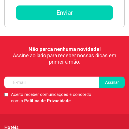
Não perca nenhuma novidade!
Assine ao lado para receber nossas dicas em
primeira mão.
Aceito receber comunicações e concordo
LGPD
com a
Política de Privacidade
*
Hotéis