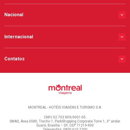
Nacional
Internacional
Contatos
MONTREAL - HOTÉIS VIAGENS E TURISMO S.A.
CNPJ 02.703.809/0001-05.
SMAS, Área 6580, Trecho 1, ParkShopping Corporate Torre 1, 3° andar.
Guará, Brasília – DF, CEP 71219-900
Televendas: 0800 610 2200