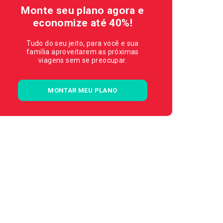
Monte seu plano agora e
economize até 40%!
Tudo do seu jeito, para você e sua
família aproveitarem as próximas
viagens sem se preocupar.
MONTAR MEU PLANO