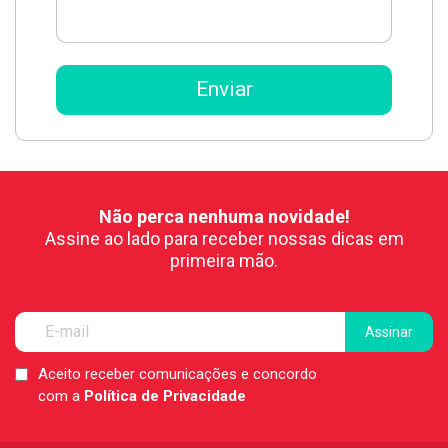
Não perca nenhuma novidade!
Assine ao lado para receber nossas dicas em
primeira mão.
Aceito receber comunicações e concordo
LGPD
com a
Política de Privacidade
*