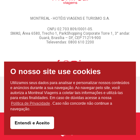
MONTREAL - HOTÉIS VIAGENS E TURISMO S.A.
CNPJ 02.703.809/0001-05.
SMAS, Área 6580, Trecho 1, ParkShopping Corporate Torre 1, 3° andar.
Guará, Brasília – DF, CEP 71219-900
Televendas: 0800 610 2200
Utilizamos seus dados para analisar e personalizar nossos conteúdos
e anúncios durante a sua navegação. Ao navegar pelo site, você
autoriza a Montreal Viagens a coletar tais informações e utilizá-las
para estas finalidades. Em caso de dúvidas acesse a nossa
Politica de Privacidade
. Caso não concorde não continue a
navegação.
Entendi e Aceito
Copyright - Todos os direitos reservados - Montreal Viagens - 2026
Desenvolvido por: