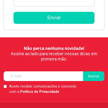
Não perca nenhuma novidade!
Assine ao lado para receber nossas dicas em
primeira mão.
Aceito receber comunicações e concordo
LGPD
com a
Política de Privacidade
*