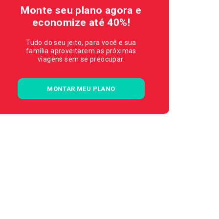
Monte seu plano agora e
economize até 40%!
Tudo do seu jeito, para você e sua
família aproveitarem as próximas
viagens sem se preocupar.
MONTAR MEU PLANO