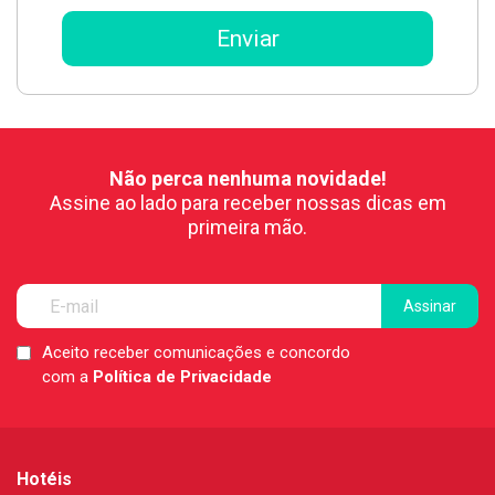
Não perca nenhuma novidade!
Assine ao lado para receber nossas dicas em
primeira mão.
Aceito receber comunicações e concordo
LGPD
com a
Política de Privacidade
*
Hotéis