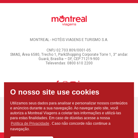
MONTREAL - HOTÉIS VIAGENS E TURISMO S.A.
CNPJ 02.703.809/0001-05.
SMAS, Área 6580, Trecho 1, ParkShopping Corporate Torre 1, 3° andar.
Guará, Brasília – DF, CEP 71219-900
Televendas: 0800 610 2200
Utilizamos seus dados para analisar e personalizar nossos conteúdos
e anúncios durante a sua navegação. Ao navegar pelo site, você
autoriza a Montreal Viagens a coletar tais informações e utilizá-las
para estas finalidades. Em caso de dúvidas acesse a nossa
Politica de Privacidade
. Caso não concorde não continue a
navegação.