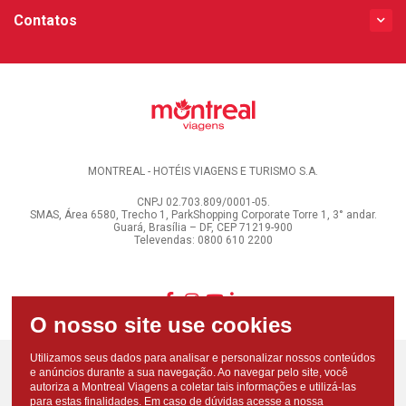
Contatos
MONTREAL - HOTÉIS VIAGENS E TURISMO S.A.
CNPJ 02.703.809/0001-05.
SMAS, Área 6580, Trecho 1, ParkShopping Corporate Torre 1, 3° andar.
Guará, Brasília – DF, CEP 71219-900
Televendas: 0800 610 2200
Utilizamos seus dados para analisar e personalizar nossos conteúdos
e anúncios durante a sua navegação. Ao navegar pelo site, você
autoriza a Montreal Viagens a coletar tais informações e utilizá-las
para estas finalidades. Em caso de dúvidas acesse a nossa