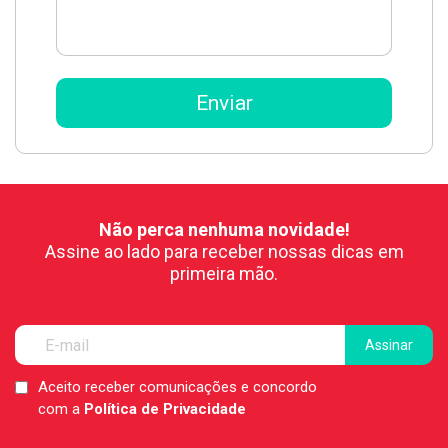
Não perca nenhuma novidade!
Assine ao lado para receber nossas dicas em
primeira mão.
Aceito receber comunicações e concordo
LGPD
com a
Política de Privacidade
*