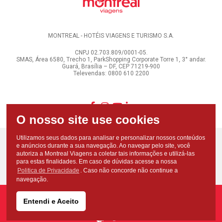
MONTREAL - HOTÉIS VIAGENS E TURISMO S.A.
CNPJ 02.703.809/0001-05.
SMAS, Área 6580, Trecho 1, ParkShopping Corporate Torre 1, 3° andar.
Guará, Brasília – DF, CEP 71219-900
Televendas: 0800 610 2200
Utilizamos seus dados para analisar e personalizar nossos conteúdos
e anúncios durante a sua navegação. Ao navegar pelo site, você
autoriza a Montreal Viagens a coletar tais informações e utilizá-las
para estas finalidades. Em caso de dúvidas acesse a nossa
Politica de Privacidade
. Caso não concorde não continue a
navegação.
Entendi e Aceito
Copyright - Todos os direitos reservados - Montreal Viagens - 2026
Desenvolvido por: