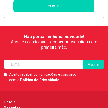
Não perca nenhuma novidade!
Assine ao lado para receber nossas dicas em
primeira mão.
Aceito receber comunicações e concordo
LGPD
com a
Política de Privacidade
*
Hotéis
Passeios