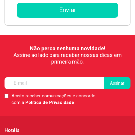
Não perca nenhuma novidade!
Assine ao lado para receber nossas dicas em
primeira mão.
Aceito receber comunicações e concordo
LGPD
com a
Política de Privacidade
*
Hotéis