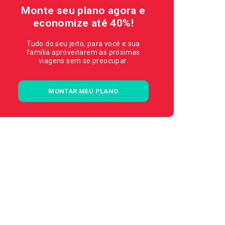
Monte seu plano agora e
economize até 40%!
Tudo do seu jeito, para você e sua
família aproveitarem as próximas
viagens sem se preocupar.
MONTAR MEU PLANO