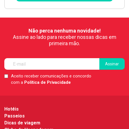
Não perca nenhuma novidade!
Assine ao lado para receber nossas dicas em
primeira mão.
Aceito receber comunicações e concordo
LGPD
com a
Política de Privacidade
*
Hotéis
Passeios
Dicas de viagem