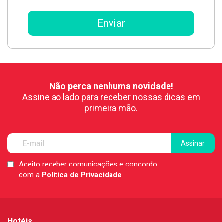
Não perca nenhuma novidade!
Assine ao lado para receber nossas dicas em
primeira mão.
Aceito receber comunicações e concordo
LGPD
com a
Política de Privacidade
*
Hotéis