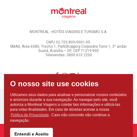
MONTREAL - HOTÉIS VIAGENS E TURISMO S.A.
CNPJ 02.703.809/0001-05.
SMAS, Área 6580, Trecho 1, ParkShopping Corporate Torre 1, 3° andar.
Guará, Brasília – DF, CEP 71219-900
Televendas: 0800 610 2200
Utilizamos seus dados para analisar e personalizar nossos conteúdos
e anúncios durante a sua navegação. Ao navegar pelo site, você
autoriza a Montreal Viagens a coletar tais informações e utilizá-las
para estas finalidades. Em caso de dúvidas acesse a nossa
Politica de Privacidade
. Caso não concorde não continue a
navegação.
Entendi e Aceito
Copyright - Todos os direitos reservados - Montreal Viagens - 2026