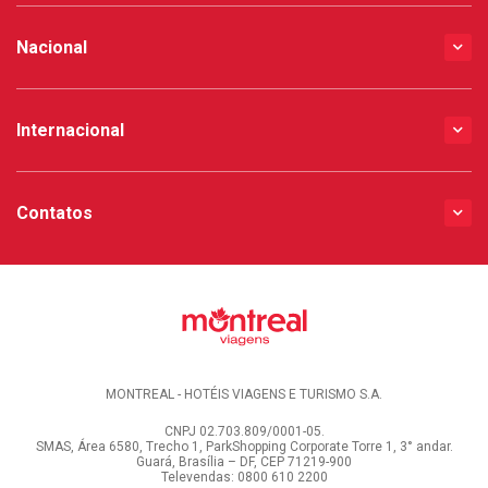
Nacional
Internacional
Contatos
MONTREAL - HOTÉIS VIAGENS E TURISMO S.A.
CNPJ 02.703.809/0001-05.
SMAS, Área 6580, Trecho 1, ParkShopping Corporate Torre 1, 3° andar.
Guará, Brasília – DF, CEP 71219-900
Televendas: 0800 610 2200