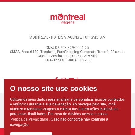
MONTREAL - HOTÉIS VIAGENS E TURISMO S.A.
CNPJ 02.703.809/0001-05.
SMAS, Área 6580, Trecho 1, ParkShopping Corporate Torre 1, 3° andar.
Guará, Brasília – DF, CEP 71219-900
Televendas: 0800 610 2200
Utilizamos seus dados para analisar e personalizar nossos conteúdos
e anúncios durante a sua navegação. Ao navegar pelo site, você
autoriza a Montreal Viagens a coletar tais informações e utilizá-las
para estas finalidades. Em caso de dúvidas acesse a nossa
Politica de Privacidade
. Caso não concorde não continue a
navegação.