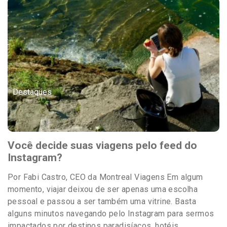
Destaques
Você decide suas viagens pelo feed do
Instagram?
Por Fabi Castro, CEO da Montreal Viagens Em algum
momento, viajar deixou de ser apenas uma escolha
pessoal e passou a ser também uma vitrine. Basta
alguns minutos navegando pelo Instagram para sermos
impactados por destinos paradisíacos, hotéis