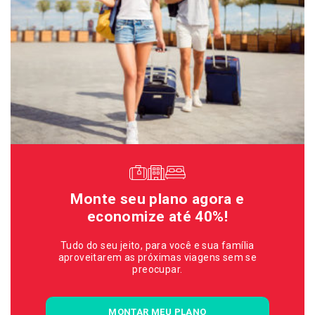
Monte seu plano agora e
economize até 40%!
Tudo do seu jeito, para você e sua família
aproveitarem as próximas viagens sem se
preocupar.
MONTAR MEU PLANO