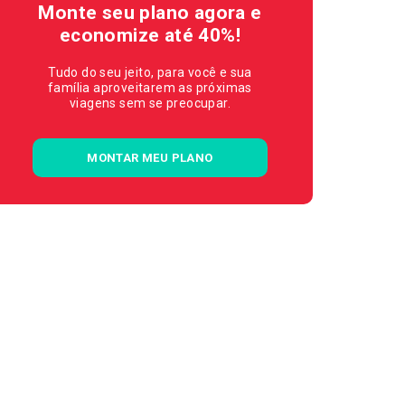
Monte seu plano agora e
economize até 40%!
Tudo do seu jeito, para você e sua
família aproveitarem as próximas
viagens sem se preocupar.
MONTAR MEU PLANO