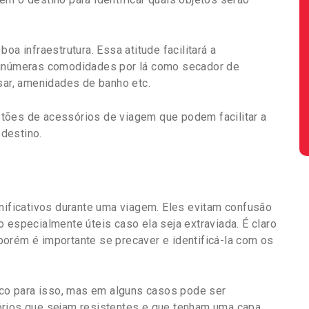
oa infraestrutura. Essa atitude facilitará a
á inúmeras comodidades por lá como secador de
sar, amenidades de banho etc.
tões de acessórios de viagem que podem facilitar a
destino.
gnificativos durante uma viagem. Eles evitam confusão
 especialmente úteis caso ela seja extraviada. É claro
orém é importante se precaver e identificá-la com os
o para isso, mas em alguns casos pode ser
órios que sejam resistentes e que tenham uma capa