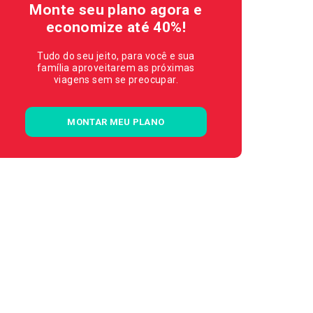
Monte seu plano agora e
economize até 40%!
Tudo do seu jeito, para você e sua
família aproveitarem as próximas
viagens sem se preocupar.
MONTAR MEU PLANO