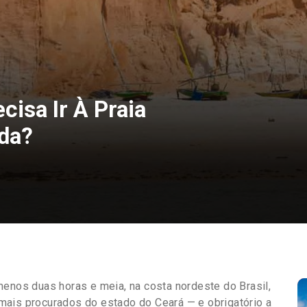
cisa Ir À Praia
da?
menos duas horas e meia, na costa nordeste do Brasil,
mais procurados do estado do Ceará — e obrigatório a