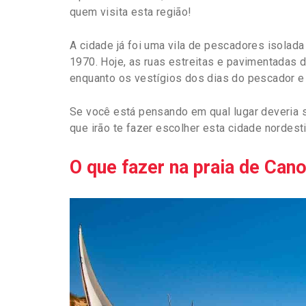
quem visita esta região!
A cidade já foi uma vila de pescadores isolad
1970. Hoje, as ruas estreitas e pavimentadas d
enquanto os vestígios dos dias do pescador e
Se você está pensando em qual lugar deveria 
que irão te fazer escolher esta cidade nordest
O que fazer na praia de Can