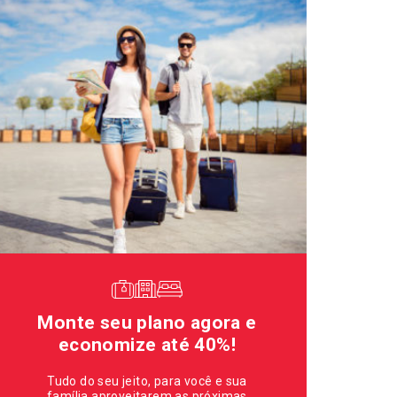
Monte seu plano agora e
economize até 40%!
Tudo do seu jeito, para você e sua
família aproveitarem as próximas