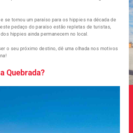
a e se tornou um paraíso para os hippies na década de
este pedaço do paraíso estão repletas de turistas,
 dos hippies ainda permanecem no local.
ser o seu próximo destino, dê uma olhada nos motivos
ina!
oa Quebrada?