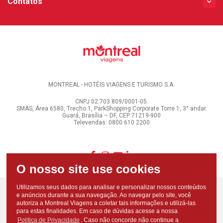
Contatos
MONTREAL - HOTÉIS VIAGENS E TURISMO S.A.
CNPJ 02.703.809/0001-05.
SMAS, Área 6580, Trecho 1, ParkShopping Corporate Torre 1, 3° andar.
Guará, Brasília – DF, CEP 71219-900
Televendas: 0800 610 2200
Utilizamos seus dados para analisar e personalizar nossos conteúdos
e anúncios durante a sua navegação. Ao navegar pelo site, você
autoriza a Montreal Viagens a coletar tais informações e utilizá-las
para estas finalidades. Em caso de dúvidas acesse a nossa
Politica de Privacidade
. Caso não concorde não continue a