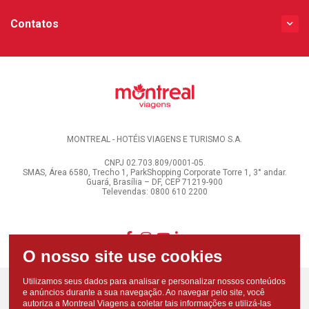
Contatos
MONTREAL - HOTÉIS VIAGENS E TURISMO S.A.
CNPJ 02.703.809/0001-05.
SMAS, Área 6580, Trecho 1, ParkShopping Corporate Torre 1, 3° andar.
Guará, Brasília – DF, CEP 71219-900
Televendas: 0800 610 2200
Utilizamos seus dados para analisar e personalizar nossos conteúdos
e anúncios durante a sua navegação. Ao navegar pelo site, você
autoriza a Montreal Viagens a coletar tais informações e utilizá-las