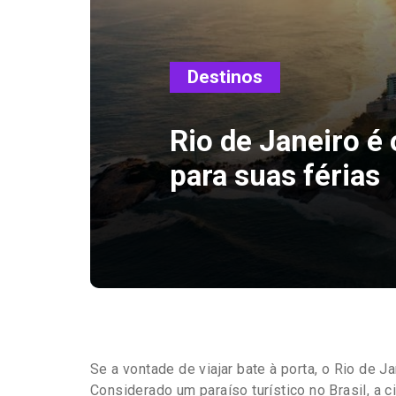
Destinos
Rio de Janeiro é 
para suas férias
Se a vontade de viajar bate à porta, o Rio de J
Considerado um paraíso turístico no Brasil, a