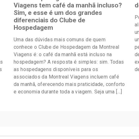
Viagens tem café da manhã incluso?
d
Sim, e esse é um dos grandes
P
diferenciais do Clube de
a
Hospedagem
u
Uma das dúvidas mais comuns de quem
u
conhece o Clube de Hospedagem da Montreal
p
Viagens é: o café da manhã está incluso na
d
es
hospedagem? A resposta é simples: sim. Todas
e
s
as hospedagens disponíveis para os
d
associados da Montreal Viagens incluem café
da manhã, oferecendo mais praticidade, conforto
e economia durante toda a viagem. Seja uma […]