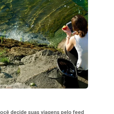
Destaques
ocê decide suas viagens pelo feed