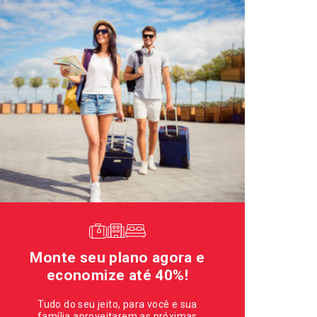
Monte seu plano agora e
economize até 40%!
Tudo do seu jeito, para você e sua
família aproveitarem as próximas