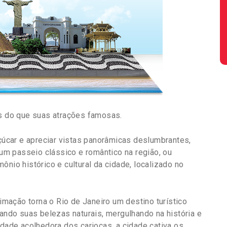
is do que suas atrações famosas.
car e apreciar vistas panorâmicas deslumbrantes,
m um passeio clássico e romântico na região, ou
ônio histórico e cultural da cidade, localizado no
nimação torna o Rio de Janeiro um destino turístico
rando suas belezas naturais, mergulhando na história e
idade acolhedora dos cariocas, a cidade cativa os