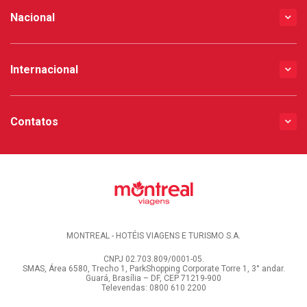
Nacional
Internacional
Contatos
MONTREAL - HOTÉIS VIAGENS E TURISMO S.A.
CNPJ 02.703.809/0001-05.
SMAS, Área 6580, Trecho 1, ParkShopping Corporate Torre 1, 3° andar.
Guará, Brasília – DF, CEP 71219-900
Televendas: 0800 610 2200