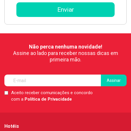
Não perca nenhuma novidade!
Assine ao lado para receber nossas dicas em
primeira mão.
Aceito receber comunicações e concordo
LGPD
com a
Política de Privacidade
*
Hotéis