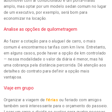
automóvel com ar condicionado e um porta-malas
amplo, mas optar por um modelo sedan comum no lugar
de um executivo, por exemplo, será bom para
economizar na locação.
Analise as opções de quilometragem
Ao fazer a cotação para o aluguel de carro, o mais
comum é encontrarmos tarifas com km livre. Entretanto,
em alguns casos, pode haver a opção de km controlado
— nessa modalidade o valor da diária é menor, mas há
uma cobrança pela distância percorrida. Dê atenção aos
detalhes do contrato para definir a opção mais
vantajosa.
Viaje em grupo
Organizar a viagem de
férias
ou feriado com amigos
também será interessante para o orçamento do passeio.
Locar um carro e dividir os custos para quatro pessoas,