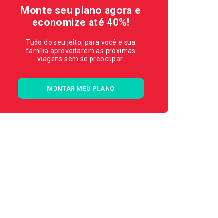
Monte seu plano agora e
economize até 40%!
Tudo do seu jeito, para você e sua
família aproveitarem as próximas
viagens sem se preocupar.
MONTAR MEU PLANO