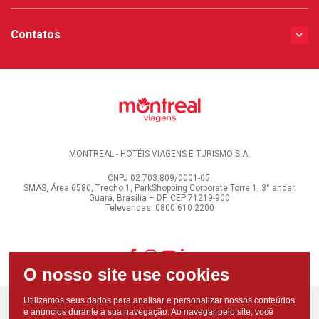
Contatos
MONTREAL - HOTÉIS VIAGENS E TURISMO S.A.
CNPJ 02.703.809/0001-05.
SMAS, Área 6580, Trecho 1, ParkShopping Corporate Torre 1, 3° andar.
Guará, Brasília – DF, CEP 71219-900
Televendas: 0800 610 2200
Utilizamos seus dados para analisar e personalizar nossos conteúdos
e anúncios durante a sua navegação. Ao navegar pelo site, você