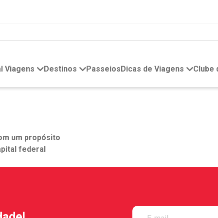
l Viagens
Destinos
Passeios
Dicas de Viagens
Clube
com um propósito
pital federal
dade!