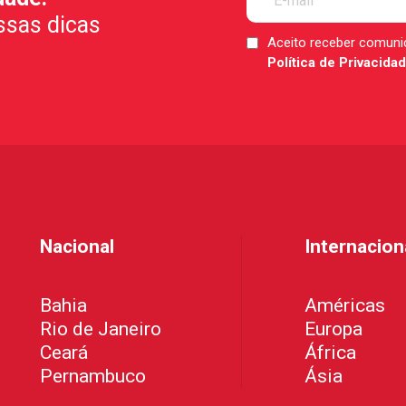
ssas dicas
Aceito receber comun
LGPD
Política de Privacida
*
Nacional
Internacion
Bahia
Américas
Rio de Janeiro
Europa
Ceará
África
Pernambuco
Ásia