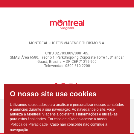
MONTREAL - HOTÉIS VIAGENS E TURISMO S.A.
CNPJ 02.703.809/0001-05.
SMAS, Área 6580, Trecho 1, ParkShopping Corporate Torre 1, 3° andar.
Guará, Brasília – DF, CEP 71219-900
Televendas: 0800 610 2200
Utilizamos seus dados para analisar e personalizar nossos conteúdos
e anúncios durante a sua navegação. Ao navegar pelo site, você
autoriza a Montreal Viagens a coletar tais informações e utilizá-las
para estas finalidades. Em caso de dúvidas acesse a nossa
Politica de Privacidade
. Caso não concorde não continue a
navegação.