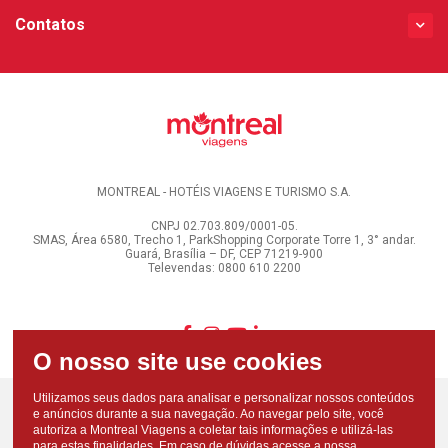
Contatos
MONTREAL - HOTÉIS VIAGENS E TURISMO S.A.
CNPJ 02.703.809/0001-05.
SMAS, Área 6580, Trecho 1, ParkShopping Corporate Torre 1, 3° andar.
Guará, Brasília – DF, CEP 71219-900
Televendas: 0800 610 2200
Utilizamos seus dados para analisar e personalizar nossos conteúdos
e anúncios durante a sua navegação. Ao navegar pelo site, você
autoriza a Montreal Viagens a coletar tais informações e utilizá-las
para estas finalidades. Em caso de dúvidas acesse a nossa