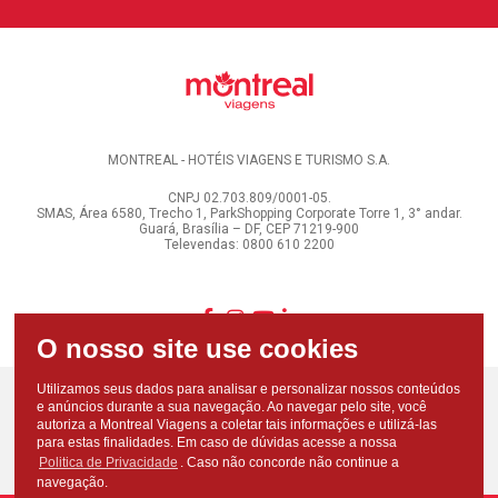
MONTREAL - HOTÉIS VIAGENS E TURISMO S.A.
CNPJ 02.703.809/0001-05.
SMAS, Área 6580, Trecho 1, ParkShopping Corporate Torre 1, 3° andar.
Guará, Brasília – DF, CEP 71219-900
Televendas: 0800 610 2200
Utilizamos seus dados para analisar e personalizar nossos conteúdos
e anúncios durante a sua navegação. Ao navegar pelo site, você
autoriza a Montreal Viagens a coletar tais informações e utilizá-las
para estas finalidades. Em caso de dúvidas acesse a nossa
Politica de Privacidade
. Caso não concorde não continue a
navegação.