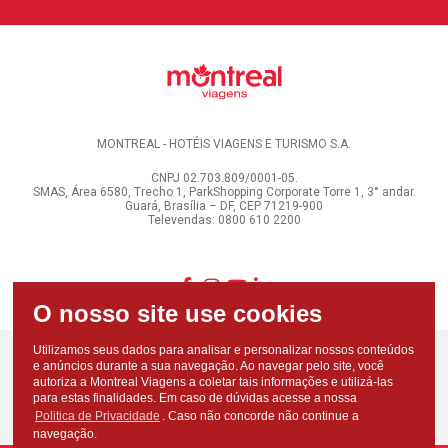
MONTREAL - HOTÉIS VIAGENS E TURISMO S.A.
CNPJ 02.703.809/0001-05.
SMAS, Área 6580, Trecho 1, ParkShopping Corporate Torre 1, 3° andar.
Guará, Brasília – DF, CEP 71219-900
Televendas: 0800 610 2200
Utilizamos seus dados para analisar e personalizar nossos conteúdos
e anúncios durante a sua navegação. Ao navegar pelo site, você
autoriza a Montreal Viagens a coletar tais informações e utilizá-las
para estas finalidades. Em caso de dúvidas acesse a nossa
Politica de Privacidade
. Caso não concorde não continue a
navegação.