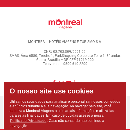
MONTREAL - HOTÉIS VIAGENS E TURISMO S.A.
CNPJ 02.703.809/0001-05.
SMAS, Área 6580, Trecho 1, ParkShopping Corporate Torre 1, 3° andar.
Guará, Brasília – DF, CEP 71219-900
Televendas: 0800 610 2200
Utilizamos seus dados para analisar e personalizar nossos conteúdos
e anúncios durante a sua navegação. Ao navegar pelo site, você
autoriza a Montreal Viagens a coletar tais informações e utilizá-las
para estas finalidades. Em caso de dúvidas acesse a nossa
Politica de Privacidade
. Caso não concorde não continue a
navegação.