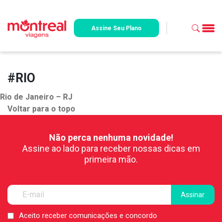
Assine Seu Plano
#RIO
Rio de Janeiro – RJ
Voltar para o topo
Não perca nenhuma novidade!
Assine ao lado para receber nossas dicas em
primeira mão.
Aceito receber comunicações e concordo
LGPD