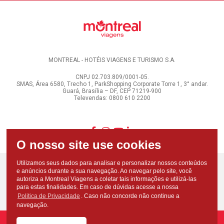
MONTREAL - HOTÉIS VIAGENS E TURISMO S.A.
CNPJ 02.703.809/0001-05.
SMAS, Área 6580, Trecho 1, ParkShopping Corporate Torre 1, 3° andar.
Guará, Brasília – DF, CEP 71219-900
Televendas: 0800 610 2200
Utilizamos seus dados para analisar e personalizar nossos conteúdos
e anúncios durante a sua navegação. Ao navegar pelo site, você
autoriza a Montreal Viagens a coletar tais informações e utilizá-las
para estas finalidades. Em caso de dúvidas acesse a nossa
Politica de Privacidade
. Caso não concorde não continue a
navegação.