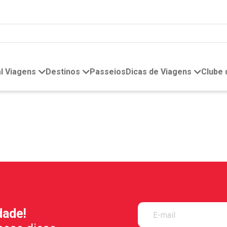
l Viagens
Destinos
Passeios
Dicas de Viagens
Clube
dade!