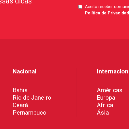
ssas dicas
Aceito receber comun
LGPD
Política de Privacida
*
Nacional
Internacion
Bahia
Américas
Rio de Janeiro
Europa
Ceará
África
Pernambuco
Ásia