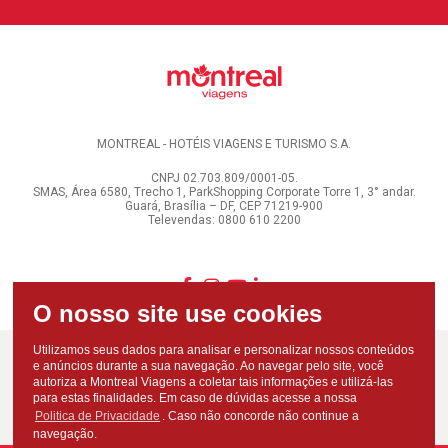
MONTREAL - HOTÉIS VIAGENS E TURISMO S.A.
CNPJ 02.703.809/0001-05.
SMAS, Área 6580, Trecho 1, ParkShopping Corporate Torre 1, 3° andar.
Guará, Brasília – DF, CEP 71219-900
Televendas: 0800 610 2200
Utilizamos seus dados para analisar e personalizar nossos conteúdos
e anúncios durante a sua navegação. Ao navegar pelo site, você
autoriza a Montreal Viagens a coletar tais informações e utilizá-las
para estas finalidades. Em caso de dúvidas acesse a nossa
Politica de Privacidade
. Caso não concorde não continue a
navegação.