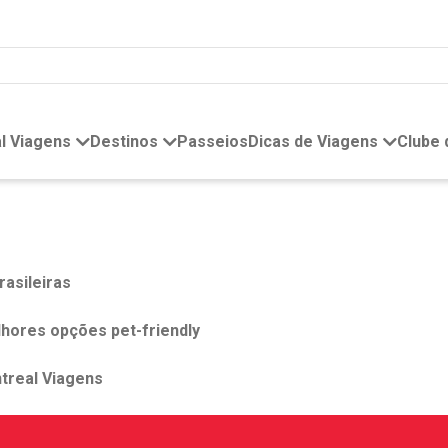
l Viagens
Destinos
Passeios
Dicas de Viagens
Clube
rasileiras
hores opções pet-friendly
treal Viagens