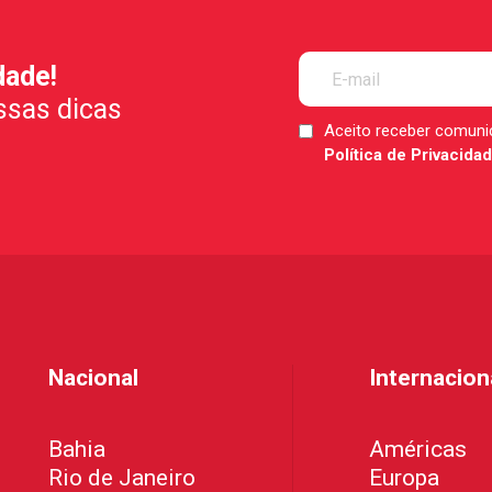
dade!
ssas dicas
Aceito receber comun
LGPD
Política de Privacida
*
Nacional
Internacion
Bahia
Américas
Rio de Janeiro
Europa