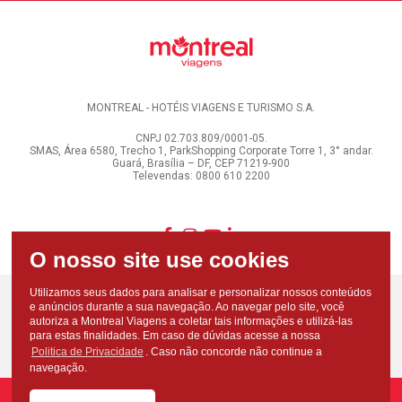
MONTREAL - HOTÉIS VIAGENS E TURISMO S.A.
CNPJ 02.703.809/0001-05.
SMAS, Área 6580, Trecho 1, ParkShopping Corporate Torre 1, 3° andar.
Guará, Brasília – DF, CEP 71219-900
Televendas: 0800 610 2200
Utilizamos seus dados para analisar e personalizar nossos conteúdos
e anúncios durante a sua navegação. Ao navegar pelo site, você
autoriza a Montreal Viagens a coletar tais informações e utilizá-las
para estas finalidades. Em caso de dúvidas acesse a nossa
Politica de Privacidade
. Caso não concorde não continue a
navegação.