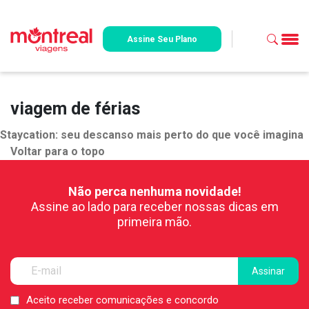
Assine Seu Plano
viagem de férias
Staycation: seu descanso mais perto do que você imagina
Voltar para o topo
Não perca nenhuma novidade!
Assine ao lado para receber nossas dicas em
primeira mão.
Aceito receber comunicações e concordo
LGPD