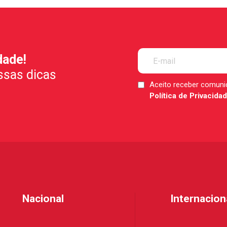
dade!
ssas dicas
Aceito receber comun
LGPD
Política de Privacida
*
Nacional
Internacion