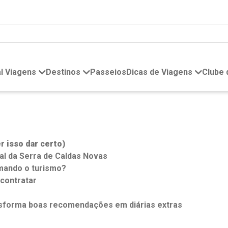
l Viagens
Destinos
Passeios
Dicas de Viagens
Clube
 isso dar certo)
 da Serra de Caldas Novas
rmando o turismo?
contratar
nsforma boas recomendações em diárias extras