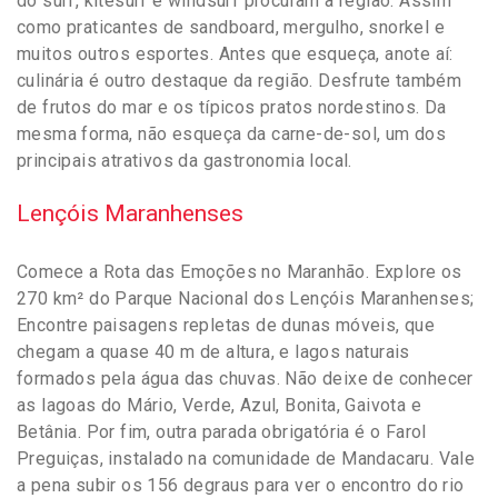
do surf, kitesurf e windsurf procuram a região. Assim
como praticantes de sandboard, mergulho, snorkel e
muitos outros esportes. Antes que esqueça, anote aí:
culinária é outro destaque da região. Desfrute também
de frutos do mar e os típicos pratos nordestinos. Da
mesma forma, não esqueça da carne-de-sol, um dos
principais atrativos da gastronomia local.
Lençóis Maranhenses
Comece a Rota das Emoções no Maranhão. Explore os
270 km² do Parque Nacional dos Lençóis Maranhenses;
Encontre paisagens repletas de dunas móveis, que
chegam a quase 40 m de altura, e lagos naturais
formados pela água das chuvas. Não deixe de conhecer
as lagoas do Mário, Verde, Azul, Bonita, Gaivota e
Betânia. Por fim, outra parada obrigatória é o Farol
Preguiças, instalado na comunidade de Mandacaru. Vale
a pena subir os 156 degraus para ver o encontro do rio