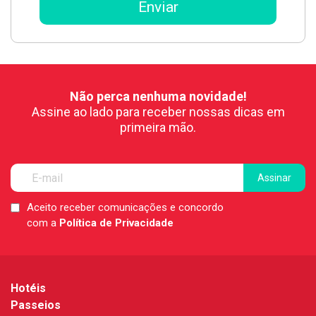
Não perca nenhuma novidade!
Assine ao lado para receber nossas dicas em
primeira mão.
Aceito receber comunicações e concordo
LGPD
com a
Política de Privacidade
*
Hotéis
Passeios